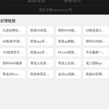
新闻资讯
商务合作
琼ICP备xxxxxxxx号
友情链接
九游会网址大全
凯发k8在线网站
凯时kb88娱乐官网
k8凯发真人娱乐手机首页
k8凯发(中国)天生赢家
凯发app官方网站首页
凯发ag旗舰厅下载
凯时kb88娱乐平台
AG凯发官方网站
凯发app官方网站
k8.com最新网址
天生赢家一触即发
凯时kb88最新
尊龙人生就是博!注册
尊龙人生就是博一下d88
龙八国际app下载官网
尊龙d88.com手机版官网
凯发体育足球官方
金沙jsc线路检测
凯发k8官网真人娱乐