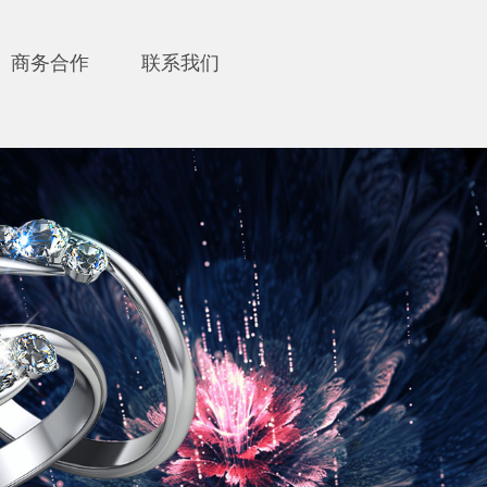
商务合作
联系我们