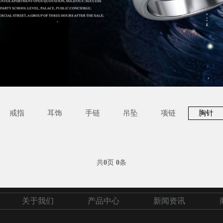
戒指
耳饰
手链
吊坠
项链
胸针
共
0
页
0
条
关于我们
产品中心
新闻资讯