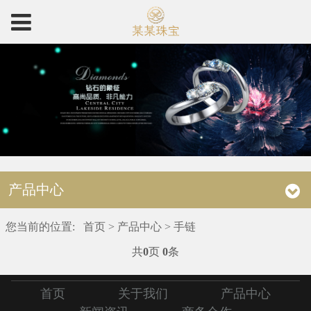
产品中心
您当前的位置:
首页
>
产品中心
>
手链
共
0
页
0
条
首页
关于我们
产品中心