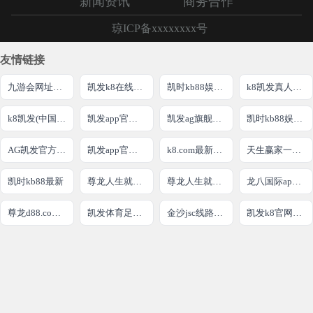
新闻资讯
商务合作
琼ICP备xxxxxxxx号
友情链接
九游会网址大全
凯发k8在线网站
凯时kb88娱乐官网
k8凯发真人娱乐手机首页
k8凯发(中国)天生赢家
凯发app官方网站首页
凯发ag旗舰厅下载
凯时kb88娱乐平台
AG凯发官方网站
凯发app官方网站
k8.com最新网址
天生赢家一触即发
凯时kb88最新
尊龙人生就是博!注册
尊龙人生就是博一下d88
龙八国际app下载官网
尊龙d88.com手机版官网
凯发体育足球官方
金沙jsc线路检测
凯发k8官网真人娱乐