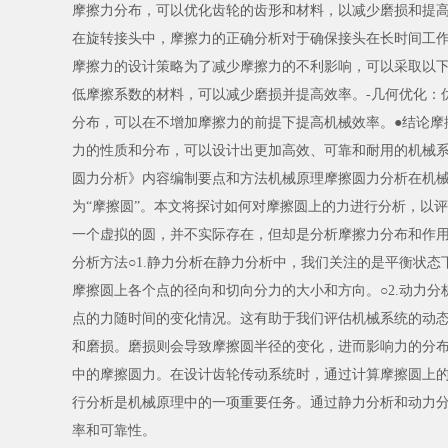
摩擦力分布，可以优化齿轮的齿形和材料，以减少磨损和提高
在旋转接头中，摩擦力的正确分析对于确保接头在长时间工作
摩擦力的设计策略为了减少摩擦力的不利影响，可以采取以下
低摩擦系数的材料，可以减少磨损并提高效率。-几何优化：
分布，可以在不增加摩擦力的前提下提高机械效率。●结论
力的性质和分布，可以设计出更加高效、可靠和耐用的机械
圆力分析》内容编制要点和方法机械原理摩擦圆力分析在机
为“摩擦圆”。本文将探讨如何对摩擦圆上的力进行分析，以
一个虚拟的圆，并不实际存在，但却是分析摩擦力分布和作
分析方法○1.静力分析在静力分析中，我们关注的是平衡状
摩擦圆上各个点的径向和切向分力的大小和方向。○2.动力
点的力随时间的变化情况。这有助于我们评估机械系统的动态
和磨损。磨损则会导致摩擦圆半径的变化，进而影响力的分
中的摩擦圆力。在设计齿轮传动系统时，通过计算摩擦圆上
行分析是机械原理中的一项重要任务。通过静力分析和动力
率和可靠性。