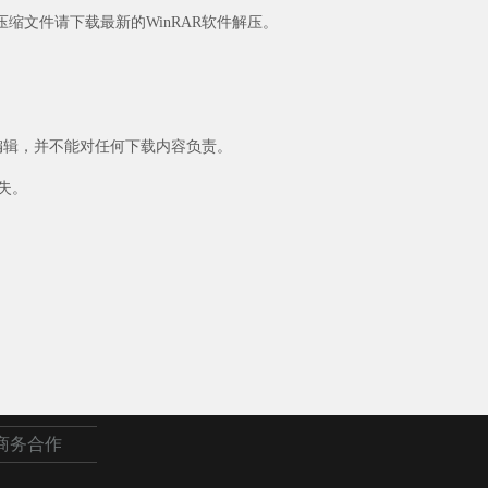
s等.压缩文件请下载最新的WinRAR软件解压。
编辑，并不能对任何下载内容负责。
失。
商务合作