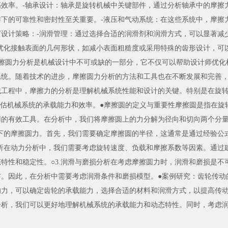
效率。-轴承设计：轴承是旋转机械中关键部件，通过分析轴承中的摩擦
下的可靠性和密封性至关重要。-液压和气动系统：在这些系统中，摩擦
设计策略：-润滑管理：通过选择合适的润滑剂和润滑方式，可以显著减
优化接触表面的几何形状，如减小表面粗糙度或采用特殊的齿形设计，可
摩擦圆力分析是机械设计中不可或缺的一部分，它不仅可以帮助设计师优化
系统。随着技术的进步，摩擦圆力分析的方法和工具也在不断发展和完善
械工程中，摩擦力的分析是理解机械系统性能和设计的关键。特别是在旋
评估机械系统的承载能力和效率。●摩擦圆的定义与重要性摩擦圆是指在
用的有效工具。在分析中，我们将摩擦圆上的力分解为径向和切向两个分量
态下的摩擦圆力。首先，我们需要确定摩擦圆的半径，这通常是通过经验
分析在动力分析中，我们需要考虑旋转速度、负载和摩擦系数等因素。通
特性和稳定性。○3.润滑与磨损分析在考虑摩擦圆力时，润滑和磨损是
布。因此，在分析中需要考虑润滑条件和磨损模型。●案例研究：齿轮传动
的力，可以确定齿轮的承载能力，选择合适的材料和润滑方式，以提高传动
分析，我们可以更好地理解机械系统的承载能力和动态特性。同时，考虑