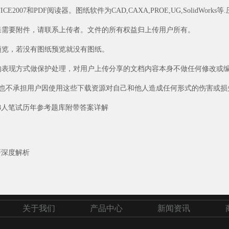
7和PDF阅读器。图纸软件为CAD,CAXA,PROE,UG,SolidWork
果需要附件，请联系上传者。文件的所有权益归上传用户所有。
预览，若没有图纸预览就没有图纸。
的表现方式做保护处理，对用户上传分享的文档内容本身不做任何修改或
时也不承担用户因使用这些下载资源对自己和他人造成任何形式的伤害或损
8人笔试历年参考题库附带答案详解
研深度解析
关于我们
产品中心
新闻资讯